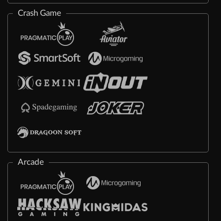
Crash Game
Arcade