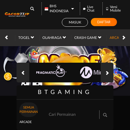
BHS
Live
Versi
Chat
Mobile
INDONESIA
DAFTAR
MASUK
ACE
TOGEL
OLAHRAGA
CRASH GAME
ARCADE
BTGAMING
SEMUA
PERMAINAN
ARCADE