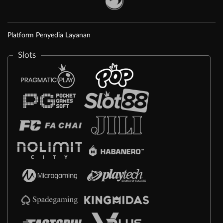
Platform Penyedia Layanan
Slots