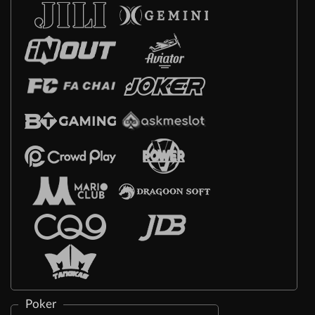
Poker