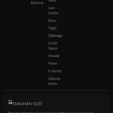
Slots
Referral
Live
Casino
Race
Togel
Olahraga
Crash
Game
Arcade
Poker
E-Sports
Sabung
Ayam
TARUHAN SLOT
Penyedia slot online dengan beragam pilihan game menarik yang