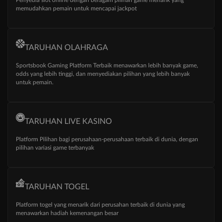
memudahkan pemain untuk mencapai jackpot
TARUHAN OLAHRAGA
Sportsbook Gaming Platform Terbaik menawarkan lebih banyak game,
odds yang lebih tinggi, dan menyediakan pilihan yang lebih banyak
untuk pemain.
TARUHAN LIVE KASINO
Platform Pilihan bagi perusahaan-perusahaan terbaik di dunia, dengan
pilihan variasi game terbanyak
TARUHAN TOGEL
Platform togel yang menarik dari perusahan terbaik di dunia yang
menawarkan hadiah kemenangan besar