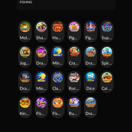
FISHING
Mole Crash
Shade Dragons Fishing
Happy New Year
Piggy Bank TapTap
Fighter Fire
Super Super Fruit
Jogo Do Bicho
Dragon Master
Mines 2
Crazy King Kong
Dragon Fishing
Spirit Tide Legend
Dragon of Demons
Mines
Classic Mario
Rocket Derby
Dice
Cai Shen Fishing
King Of Football
Fishing Disco
Fishing YiLuFa
Running Chicken
Dragon Fishing II