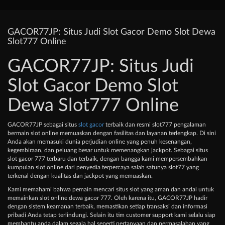
GACOR77JP: Situs Judi Slot Gacor Demo Slot Dewa
Slot777 Online
GACOR77JP: Situs Judi
Slot Gacor Demo Slot
Dewa Slot777 Online
GACOR77JP sebagai situs
slot gacor
terbaik dan resmi ​slot777 pengalaman
bermain slot online memuaskan dengan fasilitas dan layanan terlengkap. Di sini
Anda akan memasuki dunia perjudian online yang penuh kesenangan,
kegembiraan, dan peluang besar untuk memenangkan jackpot. Sebagai situs
slot gacor 77​7 terbaru dan terbaik, dengan bangga kami mempersembahkan
kumpulan slot online dari penyedia terpercaya salah satunya slot77 yang
terkenal dengan kualitas dan jackpot yang memuaskan.
Kami memahami bahwa pemain mencari situs slot yang aman dan andal untuk
memainkan slot online dewa gacor 77​7. Oleh karena itu, GACOR77JP hadir
dengan sistem keamanan terbaik, memastikan setiap transaksi dan informasi
pribadi Anda tetap terlindungi. Selain itu tim customer support kami selalu siap
membantu anda dalam segala hal seperti pertanyaan dan permasalahan yang