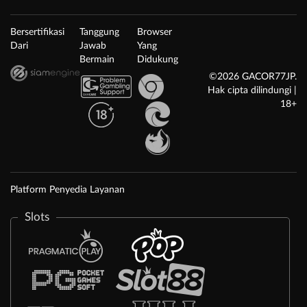
Bersertifikasi
Tanggung
Browser
Dari
Jawab
Yang
Bermain
Didukung
©2026 GACOR77JP.
Hak cipta dilindungi |
18+
Platform Penyedia Layanan
Slots