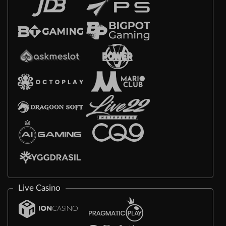
Live Casino