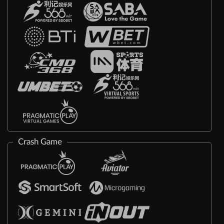
Crash Game