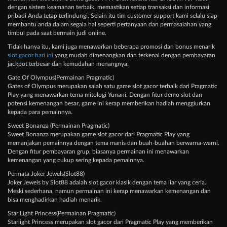
dengan sistem keamanan terbaik, memastikan setiap transaksi dan informasi
pribadi Anda tetap terlindungi. Selain itu tim customer support kami selalu siap
membantu anda dalam segala hal seperti pertanyaan dan permasalahan yang
timbul pada saat bermain judi online.
Tidak hanya itu, kami juga menawarkan beberapa promosi dan bonus menarik
slot gacor hari ini
yang mudah dimenangkan dan terkenal dengan pembayaran
jackpot terbesar dan kemudahan menangnya:
Gate Of Olympus(Permainan Pragmatic)
Gates of Olympus merupakan salah satu game slot gacor terbaik dari Pragmatic
Play yang menawarkan tema mitologi Yunani. Dengan fitur demo slot dan
potensi kemenangan besar, game ini kerap memberikan hadiah menggiurkan
kepada para pemainnya.
Sweet Bonanza (Permainan Pragmatic)
Sweet Bonanza merupakan game slot gacor dari Pragmatic Play yang
memanjakan pemainnya dengan tema manis dan buah-buahan berwarna-warni.
Dengan fitur pembayaran grup, biasanya permainan ini menawarkan
kemenangan yang cukup sering kepada pemainnya.
Permata Joker Jewels(Slot88)
Joker Jewels by Slot88 adalah slot gacor klasik dengan tema liar yang ceria.
Meski sederhana, namun permainan ini kerap menawarkan kemenangan dan
bisa menghadirkan hadiah menarik.
Star Light Princess(Permainan Pragmatic)
Starlight Princess merupakan slot gacor dari Pragmatic Play yang memberikan