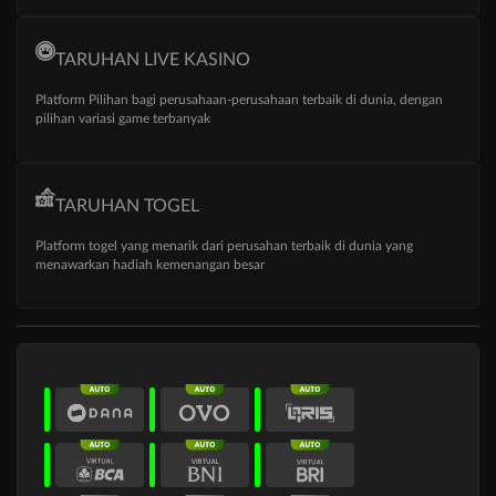
TARUHAN LIVE KASINO
Platform Pilihan bagi perusahaan-perusahaan terbaik di dunia, dengan
pilihan variasi game terbanyak
TARUHAN TOGEL
Platform togel yang menarik dari perusahan terbaik di dunia yang
menawarkan hadiah kemenangan besar