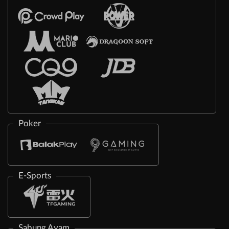
Poker
E-Sports
Sabung Ayam