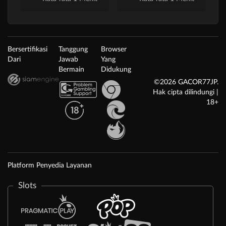
Bersertifikasi
Tanggung
Browser
Dari
Jawab
Yang
Bermain
Didukung
©2026 GACOR77JP.
Hak cipta dilindungi |
18+
Platform Penyedia Layanan
Slots