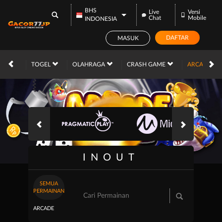
BHS
Live
Versi
Chat
Mobile
INDONESIA
DAFTAR
MASUK
ACE
TOGEL
OLAHRAGA
CRASH GAME
ARCADE
INOUT
SEMUA
PERMAINAN
ARCADE