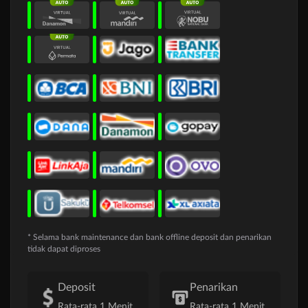
* Selama bank maintenance dan bank offline deposit dan penarikan
tidak dapat diproses
Deposit
Penarikan
Rata-rata 1 Menit
Rata-rata 1 Menit