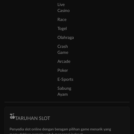
Live
Casino
Race
Togel
Olahraga
Crash
Game
Arcade
Poker
E-Sports
Sabung
Ayam
TARUHAN SLOT
Penyedia slot online dengan beragam pilihan game menarik yang