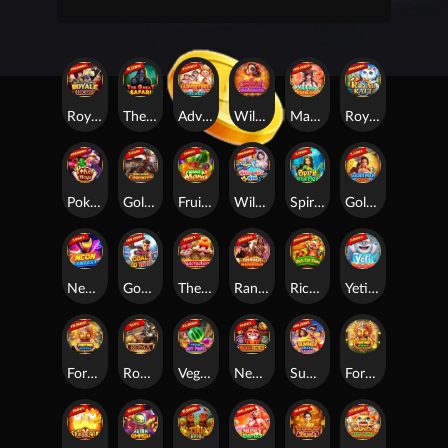
Royale House
The Great Safari
Adventure To The West
Wild Calavera
Mahjong Princess
Royal Katt
Poker Ways
Gold Rush Cowboys
Fruits Mania
Wild Wet Win
Spirit of the Sea
Golden Moon Empire
Neon Fantasy
Goal Go Win
The Nutcrackers
Ranger Showdown
Rich Cai Shen
Yeti Boom
Fortune Jewels II
Roma
Vegas Hot Fruit
Neko Riches
Summer Splash Paradise
Fortune Jewels I