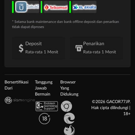
* Selama bank maintenance dan bank offline deposit dan penarikan
tidak dapat diproses
Deposit
Penarikan
Rata-rata 1 Menit
Rata-rata 1 Menit
Bersertifikasi
Tanggung
Browser
Dari
Jawab
Yang
Bermain
Didukung
©2026 GACOR77JP.
Hak cipta dilindungi |
18+