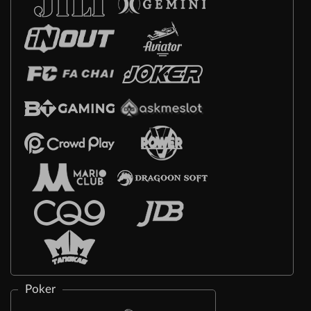
Poker