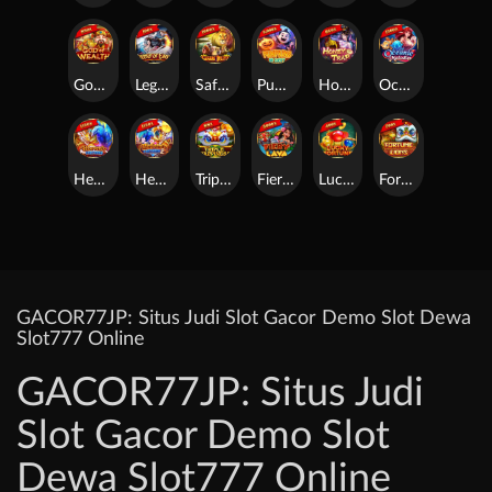
God Of Wealth
Legend Of Eagle
Safari Blitz
Pumpkins Go Lucky
Honey Trap
Oceanic Melodies
Heavenly Fortunes
Heavenly Fortunes 2
Triple Happiness
Fiery Lava
Lucky Fortune
Fortune Lions
GACOR77JP: Situs Judi Slot Gacor Demo Slot Dewa
Slot777 Online
GACOR77JP: Situs Judi
Slot Gacor Demo Slot
Dewa Slot777 Online