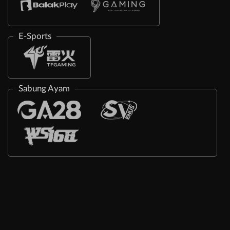
E-Sports
Sabung Ayam