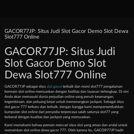
GACOR77JP: Situs Judi Slot Gacor Demo Slot Dewa
Slot777 Online
GACOR77JP: Situs Judi
Slot Gacor Demo Slot
Dewa Slot777 Online
GACOR77JP sebagai situs
slot gacor
terbaik dan resmi ​slot777 pengalaman
bermain slot online memuaskan dengan fasilitas dan layanan terlengkap. Di sini
Anda akan memasuki dunia perjudian online yang penuh kesenangan,
kegembiraan, dan peluang besar untuk memenangkan jackpot. Sebagai situs
slot gacor 77​7 terbaru dan terbaik, dengan bangga kami mempersembahkan
kumpulan slot online dari penyedia terpercaya salah satunya slot77 yang
terkenal dengan kualitas dan jackpot yang memuaskan.
Kami memahami bahwa pemain mencari situs slot yang aman dan andal untuk
memainkan slot online dewa gacor 77​7. Oleh karena itu, GACOR77JP hadir