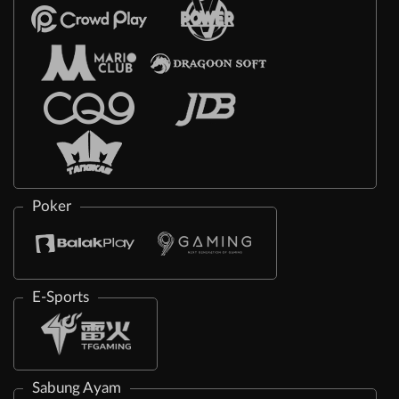
Poker
E-Sports
Sabung Ayam