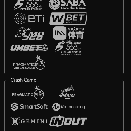
Crash Game