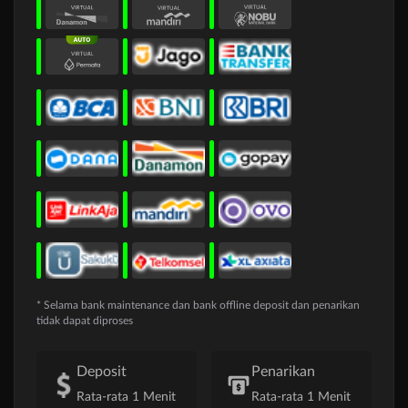
* Selama bank maintenance dan bank offline deposit dan penarikan
tidak dapat diproses
Deposit
Penarikan
Rata-rata 1 Menit
Rata-rata 1 Menit