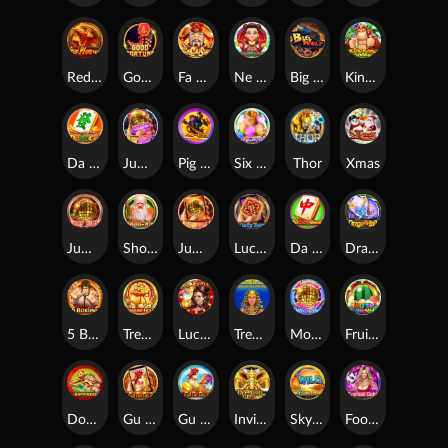
Red Phoenix
Good Fortune
Fa Cai Shen
Ne Zha Advent
Big Wolf
King Kong Shake
Da Fa Cai
Jump Higher Mobile
Pig Of Luck
Six Candy
Thor
Xmas
Jump High
Shou-Xin
Jumping Mobile
Lucky Bats M
Da Hong Zhong
Dragon Ball
5 Boxing
Treasure House
Lucky Boxes
Treasure of Seti
Move n' Jump
Fruity Carnival
Double Happiness
Gu Gu Gu 2 M
Gu Gu Gu 3
Invincible Elephant
Sky Lantern
Football Baby