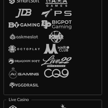
Live Casino