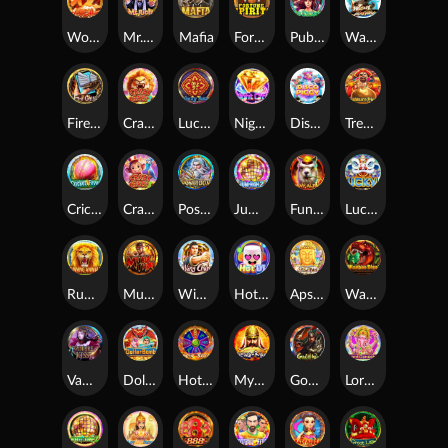
Won Won Won
Mr.Rich
Mafia
Fortune Spirits
Pub Tycoon
Watah Master
Fire Chibi M
Crazy Crazy 2
Lucky Bats
Night City
Disco Piggy
Treasure Pirate
Cricket Fever
Crazy Crazy 3
Poseidon
Jump High 2
Funny Alpaca
Lucky 3
Running Animals
Muay Thai
Wing Chun
Hot DJ
Apsaras
Wan Bao Dino
Vampire Kiss
Dollar Bomb
Hot Spin
Myeong-ryang
God of War
Lord Ganesha