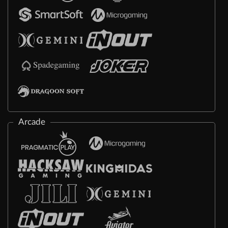
Arcade