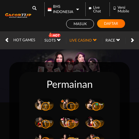
BHS
Live
Versi
Chat
Mobile
INDONESIA
DAFTAR
MASUK
HOT GAMES
SLOTS
LIVE CASINO
RACE
TOG
Permainan
i
i
i
i
i
i