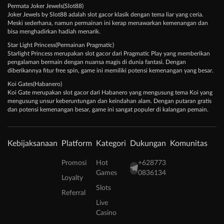
Permata Joker Jewels(Slot88)
Joker Jewels by Slot88 adalah slot gacor klasik dengan tema liar yang ceria.
Meski sederhana, namun permainan ini kerap menawarkan kemenangan dan
bisa menghadirkan hadiah menarik.
Star Light Princess(Permainan Pragmatic)
Starlight Princess merupakan slot gacor dari Pragmatic Play yang memberikan
pengalaman bermain dengan nuansa magis di dunia fantasi. Dengan
diberikannya fitur free spin, game ini memiliki potensi kemenangan yang besar.
Koi Gates(Habanero)
Koi Gate merupakan slot gacor dari Habanero yang mengusung tema Koi yang
mengusung unsur keberuntungan dan keindahan alam. Dengan putaran gratis
dan potensi kemenangan besar, game ini sangat populer di kalangan pemain.
Kebijaksanaan
Platform
Kategori
Dukungan
Komunitas
Promosi
Hot
+628773
Games
0836134
Loyalty
Slots
Referral
Live
Casino