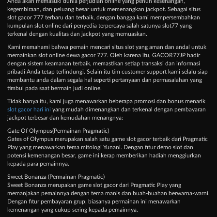
Anda akan memasuki dunia perjudian online yang penuh kesenangan,
kegembiraan, dan peluang besar untuk memenangkan jackpot. Sebagai situs
slot gacor 77​7 terbaru dan terbaik, dengan bangga kami mempersembahkan
kumpulan slot online dari penyedia terpercaya salah satunya slot77 yang
terkenal dengan kualitas dan jackpot yang memuaskan.
Kami memahami bahwa pemain mencari situs slot yang aman dan andal untuk
memainkan slot online dewa gacor 77​7. Oleh karena itu, GACOR77JP hadir
dengan sistem keamanan terbaik, memastikan setiap transaksi dan informasi
pribadi Anda tetap terlindungi. Selain itu tim customer support kami selalu siap
membantu anda dalam segala hal seperti pertanyaan dan permasalahan yang
timbul pada saat bermain judi online.
Tidak hanya itu, kami juga menawarkan beberapa promosi dan bonus menarik
slot gacor hari ini
yang mudah dimenangkan dan terkenal dengan pembayaran
jackpot terbesar dan kemudahan menangnya:
Gate Of Olympus(Permainan Pragmatic)
Gates of Olympus merupakan salah satu game slot gacor terbaik dari Pragmatic
Play yang menawarkan tema mitologi Yunani. Dengan fitur demo slot dan
potensi kemenangan besar, game ini kerap memberikan hadiah menggiurkan
kepada para pemainnya.
Sweet Bonanza (Permainan Pragmatic)
Sweet Bonanza merupakan game slot gacor dari Pragmatic Play yang
memanjakan pemainnya dengan tema manis dan buah-buahan berwarna-warni.
Dengan fitur pembayaran grup, biasanya permainan ini menawarkan
kemenangan yang cukup sering kepada pemainnya.