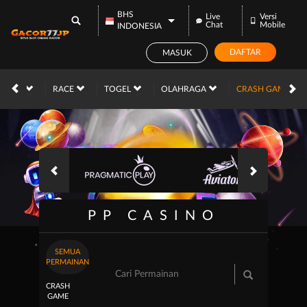
BHS
Live
Versi
Chat
Mobile
INDONESIA
DAFTAR
MASUK
CASINO
RACE
TOGEL
OLAHRAGA
CRASH GAME
PP CASINO
SEMUA
PERMAINAN
CRASH
GAME