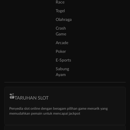
Race
Togel
Olahraga
Crash
Game
Arcade
Poker
E-Sports
Sabung
Ayam
TARUHAN SLOT
Penyedia slot online dengan beragam pilihan game menarik yang
memudahkan pemain untuk mencapai jackpot