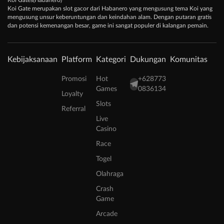
Koi Gates(Habanero)
Koi Gate merupakan slot gacor dari Habanero yang mengusung tema Koi yang
mengusung unsur keberuntungan dan keindahan alam. Dengan putaran gratis
dan potensi kemenangan besar, game ini sangat populer di kalangan pemain.
Kebijaksanaan
Platform
Kategori
Dukungan
Komunitas
Promosi
Hot
+628773
Games
0836134
Loyalty
Slots
Referral
Live
Casino
Race
Togel
Olahraga
Crash
Game
Arcade