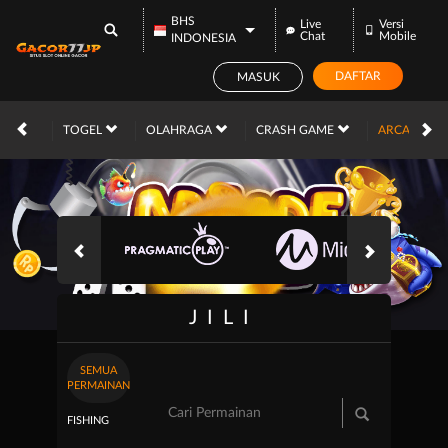
BHS
Live
Versi
Chat
Mobile
INDONESIA
DAFTAR
MASUK
ACE
TOGEL
OLAHRAGA
CRASH GAME
ARCADE
JILI
SEMUA
PERMAINAN
FISHING