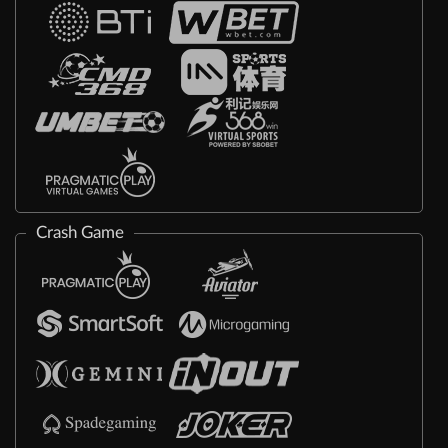
Crash Game