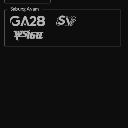
Sabung Ayam