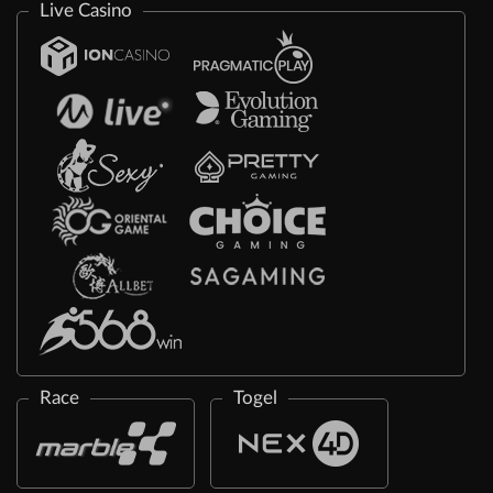
Live Casino
Race
Togel