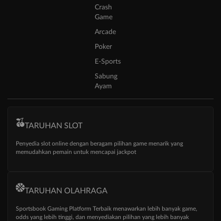
Crash
Game
Arcade
Poker
E-Sports
Sabung
Ayam
TARUHAN SLOT
Penyedia slot online dengan beragam pilihan game menarik yang
memudahkan pemain untuk mencapai jackpot
TARUHAN OLAHRAGA
Sportsbook Gaming Platform Terbaik menawarkan lebih banyak game,
odds yang lebih tinggi, dan menyediakan pilihan yang lebih banyak