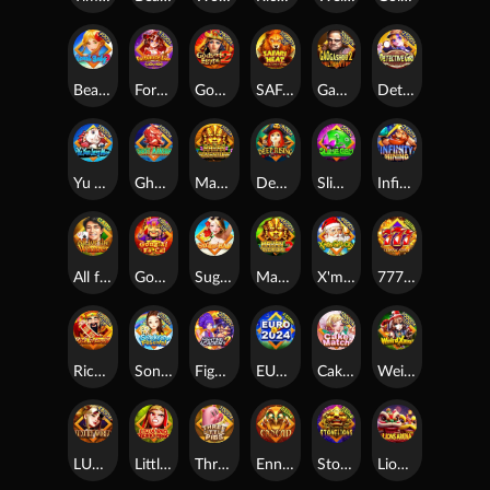
Beach Baby2
Fortunate Lion-Lucky Mix
Gods of Egypt2
SAFARI HEAT-MULTIPLY FUN
Gaogashou2 MULTIPLY FUN
Detective Girl
Yu Yue Long Men
Ghost Mansion
Mayan Adventure
Deep Rising
Slime Gem
Infinity Mining
All for the Winner
Gong Xi Fa Cai
Sugar Bar
Mayan Adventure2
X'mas Gift City
777-CLASSIC STYLE
Rich Fortune 2
Songkran Festival
Fighting Academy 2
EURO2024
CakeMatch
Weird Xmas
LUXURY WORLD
Little Red Riding Hood
Three Little Pigs
Ennead
Stonelions
Lion's area