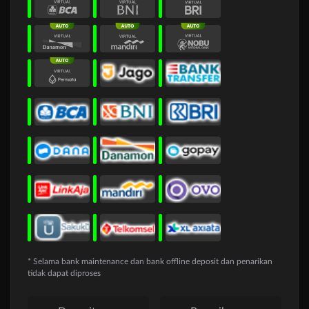
* Selama bank maintenance dan bank offline deposit dan penarikan
tidak dapat diproses