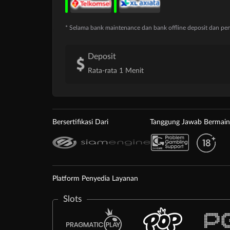
* Selama bank maintenance dan bank offline deposit dan pen
Deposit
Rata-rata 1 Menit
Bersertifikasi Dari
Tanggung Jawab Bermain
Platform Penyedia Layanan
Slots