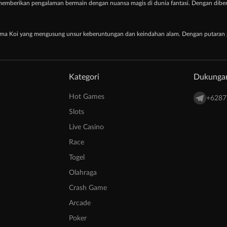
g memberikan pengalaman bermain dengan nuansa magis di dunia fantasi. Dengan diberi
ma Koi yang mengusung unsur keberuntungan dan keindahan alam. Dengan putaran gra
Kategori
Dukunga
Hot Games
+6287
Slots
Live Casino
Race
Togel
Olahraga
Crash Game
Arcade
Poker