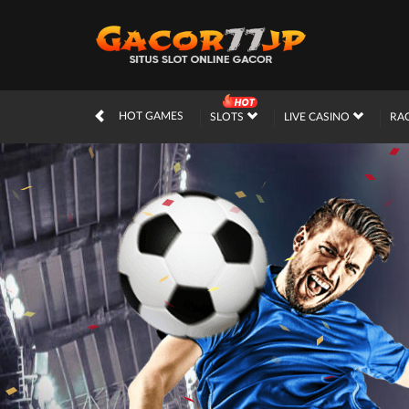
HOT GAMES
SLOTS
LIVE CASINO
RA