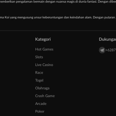
g memberikan pengalaman bermain dengan nuansa magis di dunia fantasi. Dengan diberi
ma Koi yang mengusung unsur keberuntungan dan keindahan alam. Dengan putaran gra
Kategori
Dukunga
Hot Games
+6287
Slots
Live Casino
Race
Togel
Olahraga
Crash Game
Arcade
Poker