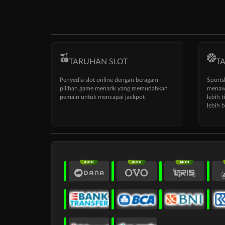
TARUHAN SLOT
T
Penyedia slot online dengan beragam
Sports
pilihan game menarik yang memudahkan
menawa
pemain untuk mencapai jackpot
lebih 
lebih 