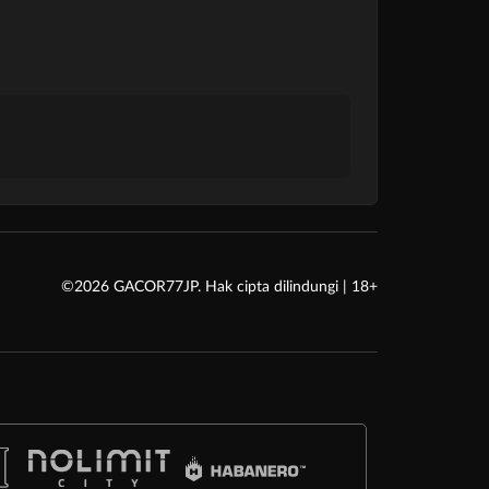
©2026 GACOR77JP. Hak cipta dilindungi | 18+