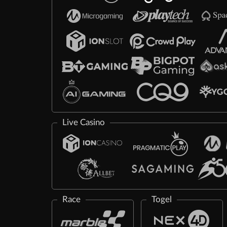
Live Casino
Race
Togel