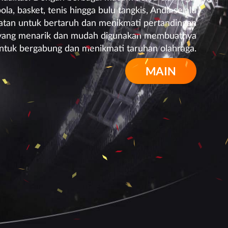
ola, basket, tenis hingga bulu tangkis, Anda selalu
atan untuk bertaruh dan menikmati pertandingan
 yang menarik dan mudah digunakan membuatnya
tuk bergabung dan menikmati taruhan olahraga.
MAIN