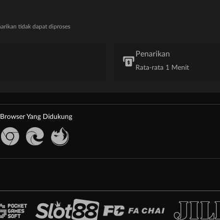
arikan tidak dapat diproses
Penarikan
Rata-rata 1 Menit
Browser Yang Didukung